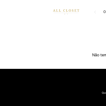
O
Não tem
Qu