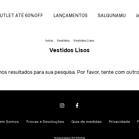
UTLET ATÉ 60%OFF
LANÇAMENTOS
SALGUNAMU
J
Início
.
Vestidos
.
Vestidos Lisos
Vestidos Lisos
os resultados para sua pesquisa. Por favor, tente com outros 
em Somos
Trocas e Devoluções
Guia de medidas
Privacidade
5562992723559