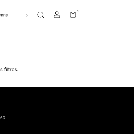
0
eans
Indianos
Produtos
Conjuntos
Quem Somos
filtros.
FAQ